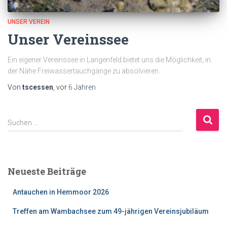
UNSER VEREIN
Unser Vereinssee
Ein eigener Vereinssee in Langenfeld bietet uns die Möglichkeit, in
der Nähe Freiwassertauchgänge zu absolvieren.
Von
tscessen
, vor
6 Jahren
S
Suchen …
u
c
h
e
Neueste Beiträge
n
n
Antauchen in Hemmoor 2026
a
c
Treffen am Wambachsee zum 49-jährigen Vereinsjubiläum
h