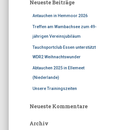
Neueste Beiträge
n
n
Antauchen in Hemmoor 2026
a
c
Treffen am Wambachsee zum 49-
h
:
jährigen Vereinsjubiläum
Tauchsportclub Essen unterstützt
WDR2 Weihnachtswunder
Abtauchen 2025 in Ellemeet
(Niederlande)
Unsere Trainingszeiten
Neueste Kommentare
Archiv