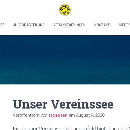
SEE
JUGENDABTEILUNG
VERANSTALTUNGEN
KONTAKT
IMPRE
Unser Vereinssee
Veröffentlicht von
tscessen
am
August 9, 2020
Ein eigener Vereinssee in Langenfeld bietet uns die 