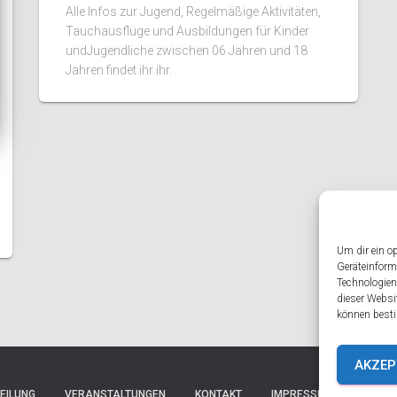
Alle Infos zur Jugend, Regelmäßige Aktivitäten,
Tauchausflüge und Ausbildungen für Kinder
undJugendliche zwischen 06 Jahren und 18
Jahren findet ihr ihr.
Um dir ein o
Geräteinform
Technologien
dieser Websi
können besti
AKZEP
EILUNG
VERANSTALTUNGEN
KONTAKT
IMPRESSUM
DATEN