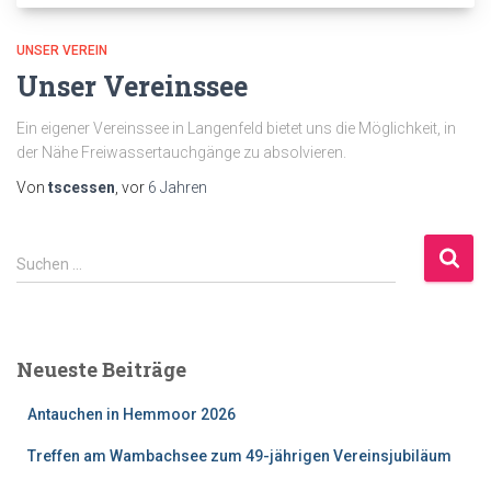
UNSER VEREIN
Unser Vereinssee
Ein eigener Vereinssee in Langenfeld bietet uns die Möglichkeit, in
der Nähe Freiwassertauchgänge zu absolvieren.
Von
tscessen
, vor
6 Jahren
S
Suchen …
u
c
h
e
Neueste Beiträge
n
n
Antauchen in Hemmoor 2026
a
c
Treffen am Wambachsee zum 49-jährigen Vereinsjubiläum
h