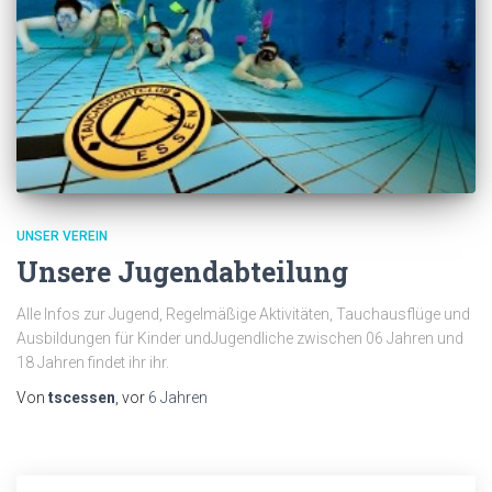
UNSER VEREIN
Unsere Jugendabteilung
Alle Infos zur Jugend, Regelmäßige Aktivitäten, Tauchausflüge und
Ausbildungen für Kinder undJugendliche zwischen 06 Jahren und
18 Jahren findet ihr ihr.
Von
tscessen
, vor
6 Jahren