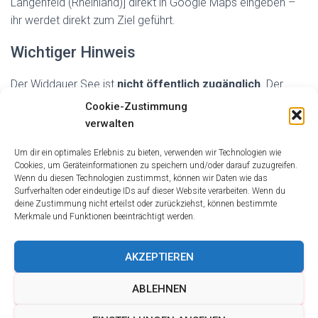
Langenfeld (Rheinland)] direkt in Google Maps eingeben –
ihr werdet direkt zum Ziel geführt.
Wichtiger Hinweis
Der Widdauer See ist
nicht öffentlich zugänglich
. Der
Zutritt ist nur für Vereinsmitglieder bzw. berechtigte
Cookie-Zustimmung
Personen möglich. Bitte parkt ausschließlich auf den
verwalten
ausgewiesenen Flächen und beachtet die Regelungen des
Um dir ein optimales Erlebnis zu bieten, verwenden wir Technologien wie
Vereinsgeländes.
Cookies, um Geräteinformationen zu speichern und/oder darauf zuzugreifen.
Wenn du diesen Technologien zustimmst, können wir Daten wie das
Surfverhalten oder eindeutige IDs auf dieser Website verarbeiten. Wenn du
deine Zustimmung nicht erteilst oder zurückziehst, können bestimmte
Merkmale und Funktionen beeinträchtigt werden.
UNSER VEREIN
UNSER VEREINSSEE
JUGENDABTEILUNG
AKZEPTIEREN
VERANSTALTUNGEN
KONTAKT
IMPRESSUM
ABLEHNEN
DATENSCHUTZERKLÄRUNG