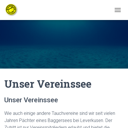
N
A
V
I
G
A
T
I
O
N
U
M
Unser Vereinssee
S
C
H
A
Unser Vereinssee
L
T
E
Wie auch einige andere Tauchvereine sind wir seit vielen
N
Jahren Pächter eines Baggersees bei Leverkusen. Der
Zutritt ist nur Vereinsmitgliedern erlaubt und bietet die