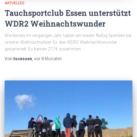
AKTUELLES
Tauchsportclub Essen unterstützt
WDR2 Weihnachtswunder
Wie bereits im vergangen Jahr haben wir wieder fleißig Spenden bei
unserer Weihnachtsfeier für das WDR2 Weihnachtswunder
gesammelt. Es kamen 217€ zusammen.
Von
tscessen
, vor
8 Monaten