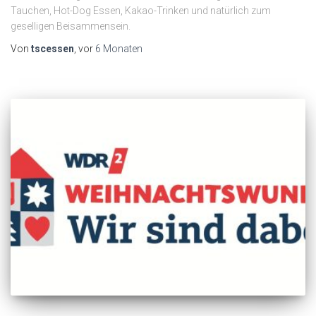
Tauchen, Hot-Dog Essen, Kakao-Trinken und natürlich zum
geselligen Beisammensein.
Von
tscessen
, vor
6 Monaten