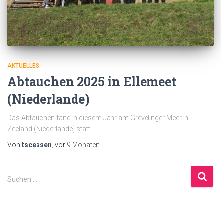
AKTUELLES
Abtauchen 2025 in Ellemeet
(Niederlande)
Das Abtauchen fand in diesem Jahr am Grevelinger Meer in
Zeeland (Niederlande) statt.
Von
tscessen
, vor
9 Monaten
S
Suchen …
u
c
h
e