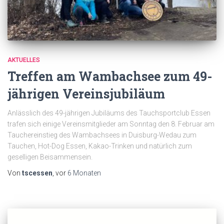
AKTUELLES
Treffen am Wambachsee zum 49-
jährigen Vereinsjubiläum
Anlässlich des 49-jährigen Jubiläums des Tauchsportclub Essen
trafen sich einige Vereinsmitglieder am Sonntag den 8. Februar am
Tauchereinstieg des Wambachsees in Duisburg-Wedau zum
Tauchen, Hot-Dog Essen, Kakao-Trinken und natürlich zum
geselligen Beisammensein.
Von
tscessen
, vor
6 Monaten