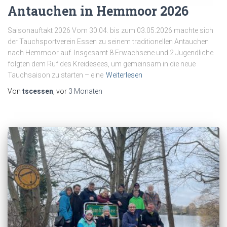
Antauchen in Hemmoor 2026
Saisonauftakt 2026 Vom 30.04. bis zum 03.05.2026 machte sich
der Tauchsportverein Essen zu seinem traditionellen Antauchen
nach Hemmoor auf. Insgesamt 8 Erwachsene und 2 Jugendliche
folgten dem Ruf des Kreidesees, um gemeinsam in die neue
Tauchsaison zu starten – eine
Weiterlesen
Von
tscessen
, vor
3 Monaten