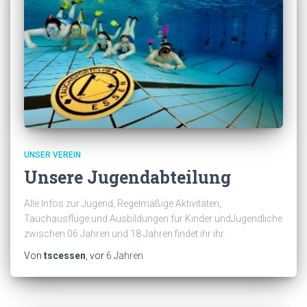
UNSER VEREIN
Unsere Jugendabteilung
Alle Infos zur Jugend, Regelmäßige Aktivitäten,
Tauchausflüge und Ausbildungen für Kinder undJugendliche
zwischen 06 Jahren und 18 Jahren findet ihr ihr.
Von
tscessen
, vor
6 Jahren