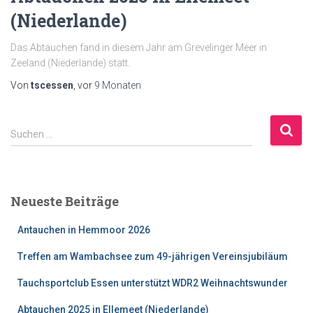
(Niederlande)
Das Abtauchen fand in diesem Jahr am Grevelinger Meer in
Zeeland (Niederlande) statt.
Von
tscessen
, vor
9 Monaten
S
Suchen …
u
c
h
e
Neueste Beiträge
n
n
Antauchen in Hemmoor 2026
a
c
Treffen am Wambachsee zum 49-jährigen Vereinsjubiläum
h
:
Tauchsportclub Essen unterstützt WDR2 Weihnachtswunder
Abtauchen 2025 in Ellemeet (Niederlande)