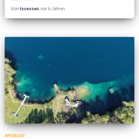
Von
tscessen
, vor
6 Jahren
AKTUELLES