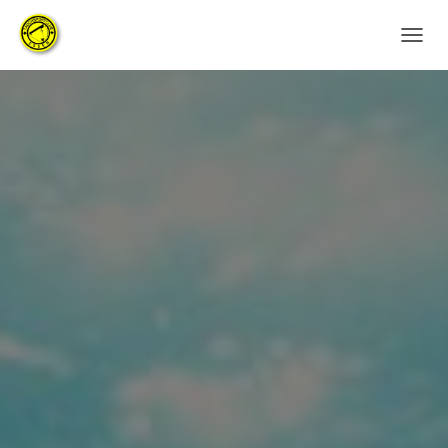
N
A
V
I
G
A
T
I
O
N
U
M
S
C
H
A
L
T
E
N