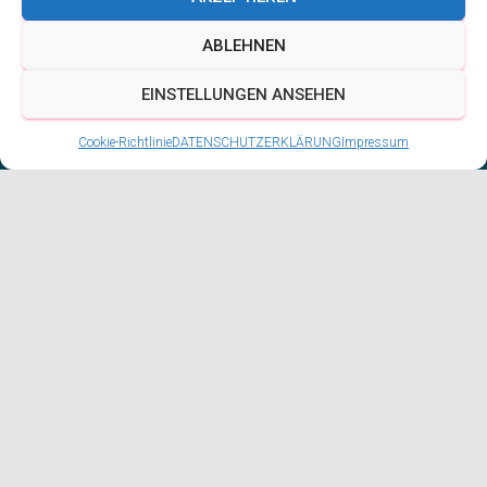
ABLEHNEN
EINSTELLUNGEN ANSEHEN
Cookie-Richtlinie
DATENSCHUTZERKLÄRUNG
Impressum
Unser Verein
Mehr als 100 Mitgliedern, von jung (unter 10 Jahre)
bis alt (über 80 Jahre) – deshalb sind wir der
größte Tauchsportverein in Essen. Außerdem sind
wir Mitglied im Tauchsportverband NRW, dem
VDST, und damit im CMAS.