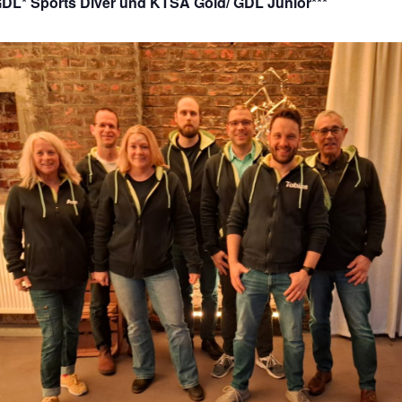
GDL* Sports Diver und KTSA Gold/ GDL Junior***