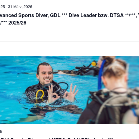
025
-
31 März, 2026
vanced Sports Diver, GDL *** Dive Leader bzw. DTSA **/**
/*** 2025/26
li