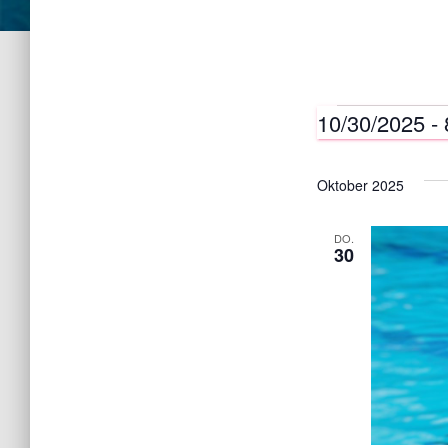
10/30/2025
 - 
Verans
D
a
Oktober 2025
t
u
DO.
30
m
w
ä
h
l
e
n