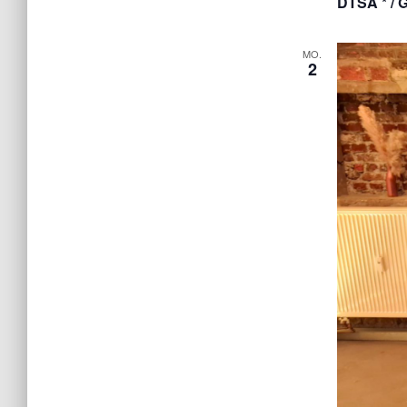
DTSA * / 
MO.
2