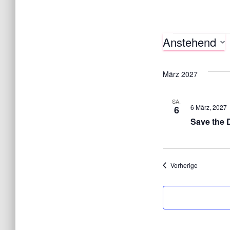
Anstehend
Verans
D
a
März 2027
t
u
SA.
6 März, 2027
6
m
Save the 
w
ä
h
Veranstalt
Vorherige
l
e
n
.