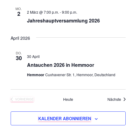
t
n
MO.
2 März @ 7:00 p.m.
-
9:00 p.m.
2
u
Jahreshauptversammlung 2026
g
A
n
April 2026
n
g
DO.
s
30 April
30
e
Antauchen 2026 in Hemmoor
i
n
Hemmoor
Cuxhavener Str. 1, Hemmoor, Deutschland
c
S
h
Veransta
Heute
Nächste
VORHERIGE
u
t
VERANSTALTUNGEN
e
c
KALENDER ABONNIEREN
n
h