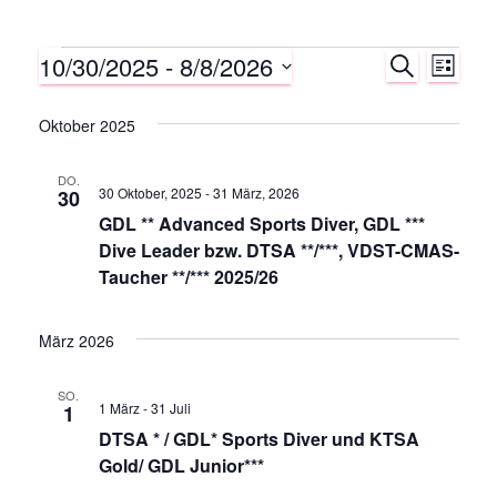
10/30/2025
 - 
8/8/2026
Veranstaltungen
S
V
V
L
U
I
D
C
e
e
S
a
Oktober 2025
H
T
E
r
t
E
r
u
DO.
a
30 Oktober, 2025
-
31 März, 2026
30
m
a
GDL ** Advanced Sports Diver, GDL ***
n
w
Dive Leader bzw. DTSA **/***, VDST-CMAS-
ä
n
Taucher **/*** 2025/26
s
h
s
t
l
März 2026
e
a
t
n
SO.
.
l
1 März
-
31 Juli
1
a
DTSA * / GDL* Sports Diver und KTSA
t
Gold/ GDL Junior***
l
u